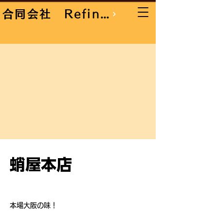
合同会社 RefineTradingcompany
蛸屋本店
本場大阪の味！